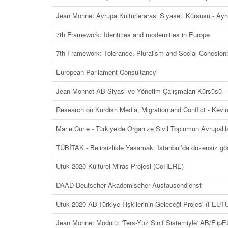
Jean Monnet Avrupa Kültürlerarası Siyaseti Kürsüsü - Ay
7th Framework: Identities and modernities in Europe
7th Framework: Tolerance, Pluralism and Social Cohesio
European Parliament Consultancy
Jean Monnet AB Siyasi ve Yönetim Çalışmaları Kürsüsü 
Research on Kurdish Media, Migration and Conflict - Kev
Marie Curie - Türkiye'de Organize Sivil Toplumun Avrupalı
TÜBİTAK - Belirsizlikle Yasamak: Istanbul’da düzensiz 
Ufuk 2020 Kültürel Miras Projesi (CoHERE)
DAAD-Deutscher Akademischer Austauschdienst
Ufuk 2020 AB-Türkiye İlişkilerinin Geleceği Projesi (FEU
Jean Monnet Modülü: 'Ters-Yüz Sınıf Sistemiyle' AB/FlipE