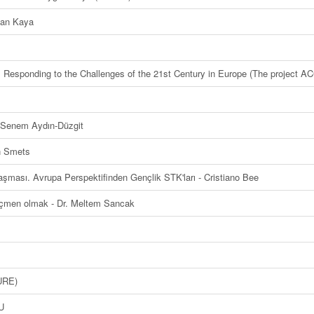
han Kaya
n: Responding to the Challenges of the 21st Century in Europe (The projec
- Senem Aydın-Düzgit
in Smets
laşması. Avrupa Perspektifinden Gençlik STK'ları - Cristiano Bee
göçmen olmak - Dr. Meltem Sancak
TURE)
U