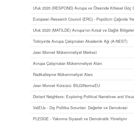
Ufuk 2020 (RESPOND) Avrupa ve Ötesinde Kitlesel Göç O
European Research Council (ERC) - Popülizm Çağında Yerlil
Ufuk 2020 (MATILDE) Avrupa’nın Kırsal ve Dağlık Bölgele
Türkiye'de Avrupa Çalışmaları Akademik Ağı (A-NEST)
Jean Monnet Mükemmeliyet Merkezi
Avrupa Çalışmaları Mükemmeliyet Alanı
Radikalleşme Mükemmeliyet Alanı
Jean Monnet Kürsüsü: BILGINormsEU
Distant Neighbors: Exploring Political Narratives and Visu
ValEUs - Dış Politika Sorunları: Değerler ve Demokrasi
PLEDGE - Yakınma Siyaseti ve Demokratik Yönetişim