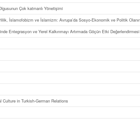
lgusunun Çok katmanlı Yönetişimi
ik, İslamofobizm ve İslamizm: Avrupa’da Sosyo-Ekonomik ve Politik Olanın Kü
rinde Entegrasyon ve Yerel Kalkınmayı Artırmada Göçün Etki Değerlendirmesi
al Culture in Turkish-German Relations