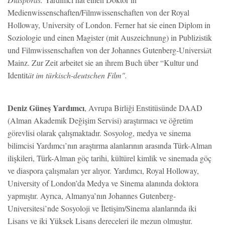
Medienwissenschaften/Filmwissenschaften von der Royal
Holloway, University of London. Ferner hat sie einen Diplom in
Soziologie und einen Magister (mit Auszeichnung) in Publizistik
und Filmwissenschaften von der Johannes Gutenberg-Universi
ä
t
Mainz. Zur Zeit arbeitet sie an ihrem Buch über “Kultur und
Identit
ät im türkisch-deutschen Film".
Deniz Güneş Yardımcı
, Avrupa Birliği Enstitüsünde DAAD
(Alman Akademik Değişim Servisi) araştırmacı ve öğretim
görevlisi olarak çalışmaktadır. Sosyolog, medya ve sinema
bilimcisi Yardımcı’nın araştırma alanlarının arasında Türk-Alman
ilişkileri, Türk-Alman göç tarihi, kültürel kimlik ve sinemada göç
ve diaspora çalışmaları yer alıyor. Yardımcı, Royal Holloway,
University of London’da Medya ve Sinema alanında doktora
yapmıştır. Ayrıca, Almanya’nın Johannes Gutenberg-
Universitesi’nde Sosyoloji ve İletişim/Sinema alanlarında iki
Lisans ve iki Yüksek Lisans dereceleri ile mezun olmuştur.