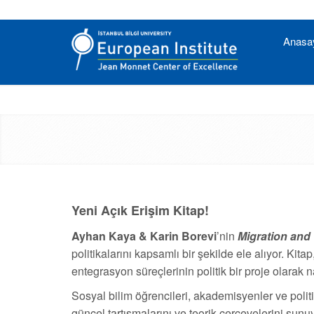
Anasa
Yeni Açık Erişim Kitap!
Ayhan Kaya & Karin Borevi
’nin
Migration and t
politikalarını kapsamlı bir şekilde ele alıyor. Kit
entegrasyon süreçlerinin politik bir proje olarak n
Sosyal bilim öğrencileri, akademisyenler ve polit
güncel tartışmalarını ve teorik çerçevelerini sunuy