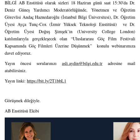
BİLGİ AB Enstitüsü olarak sizleri 18 Haziran günü saat 15:30'da Dr.
Deniz Güneş Yardımcı Moderatörlüğünde, Yönetmen ve Öğretim
Görevlisi Andaç Haznedaroğlu (İstanbul Bilgi Üniversitesi), Dr. Öğretim
Üyesi Ayça Tunç-Cox (İzmir Yüksek Teknoloji Enstitüsü) ve Dr.
Öğretim Üyesi Doğuş Şimşek’in (University College London)
katılımlarıyla gerçekleşecek olan “
Uluslararası Göç Film Festivali
Kapsamında Göç Filmleri Üzerine Düşünmek
” konulu
webinarımıza
davet ediyoruz.
Yayın öncesi sorularınızı
asli.aydin@bilgi.edu.tr
adresine mail
atabilirsiniz.
Yayın linki:
https://bit.ly/2T1bbL1
Görüşmek dileğiyle.
AB Enstitüsü Ekibi