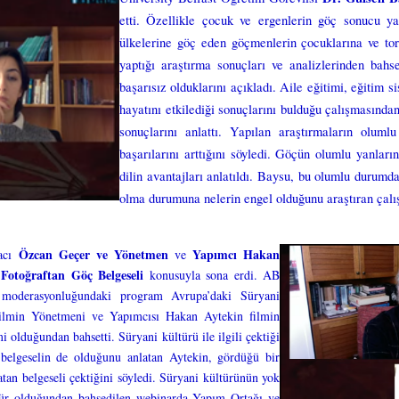
etti. Özellikle çocuk ve ergenlerin göç sonucu y
ülkelerine göç eden göçmenlerin çocuklarına ve tor
yaptığı araştırma sonuçları ve analizlerinden ba
başarısız olduklarını açıkladı. Aile eğitimi, eğitim s
hayatını etkilediği sonuçlarını bulduğu çalışmasında
sonuçlarını anlattı. Yapılan araştırmaların oluml
başarılarını arttığını söyledi. Göçün olumlu yanlar
dilin avantajları anlatıldı. Baysu, bu olumlu durumd
olma durumuna nelerin engel olduğunu araştıran çalış
Özcan Geçer ve Yönetmen
Yapımcı Hakan
macı
ve
 Fotoğraftan Göç Belgeseli
konusuyla sona erdi. AB
oderasyonluğundaki program Avrupa’daki Süryani
. Filmin Yönetmeni ve Yapımcısı Hakan Aytekin filmin
 olduğundan bahsetti. Süryani kültürü ile ilgili çektiği
r belgeselin de olduğunu anlatan Aytekin, gördüğü bir
atan belgeseli çektiğini söyledi. Süryani kültürünün yok
ltür olduğundan bahsedilen webinarda Yapım Ortağı ve