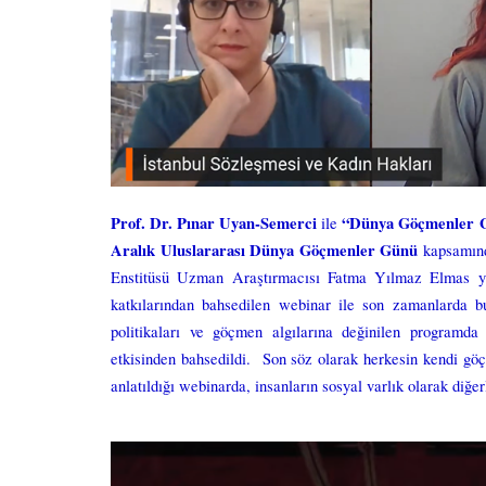
Prof.
Dr. Pın
a
r U
yan
-Se
merci
“Dünya Göçmenler 
ile
Aralık Uluslararası Dünya Göçmenler Günü
kapsamınd
Enstitüsü Uzman Araştırmacısı Fatma Yılmaz Elmas ya
katkılarından bahsedilen webinar ile son zamanlarda b
politikaları ve göçmen algılarına değinilen programd
etkisinden bahsedildi. Son söz olarak herkesin kendi göç
anlatıldığı webinarda, insanların sosyal varlık olarak diğe