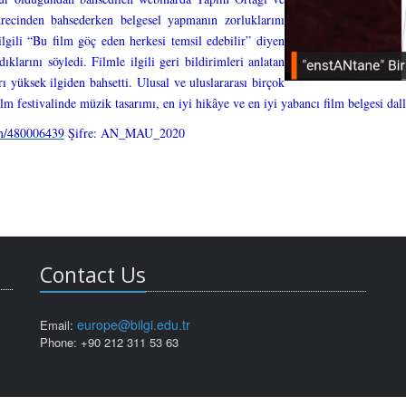
recinden bahsederken belgesel yapmanın zorluklarını
 ilgili “Bu film göç eden herkesi temsil edebilir” diyen
ıklarını söyledi. Filmle ilgili geri bildirimleri anlatan
rı yüksek ilgiden bahsetti. Ulusal ve uluslararası birçok
m festivalinde müzik tasarımı, en iyi hikâye ve en iyi yabancı film belgesi dall
om/480006439
Şifre: AN_MAU_2020
Contact Us
europe@bilgi.edu.tr
Email:
Phone: +90 212 311 53 63