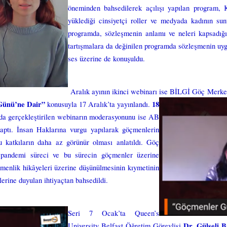
öneminden bahsedilerek açılışı yapılan program, K
yüklediği cinsiyetçi roller ve medyada kadının su
programda, sözleşmenin anlamı ve neleri kapsadığı
tartışmalara da değinilen programda sözleşmenin uyg
ses üzerine de konuşuldu.
Aralık ayının ikinci webinarı ise BİLGİ Göç Merke
Günü’ne Dair”
18
konusuyla 17 Aralık’ta yayınlandı.
a gerçekleştirilen webinarın moderasyonunu ise AB
ptı. İnsan Haklarına vurgu yapılarak göçmenlerin
u katkıların daha az görünür olması anlatıldı. Göç
a pandemi süreci ve bu sürecin göçmenler üzerine
menlik hikâyeleri üzerine düşünülmesinin kıymetinin
rlerine duyulan ihtiyaçtan bahsedildi.
Seri 7 Ocak’ta Queen’s
Dr. Gülseli B
University Belfast Öğretim Görevlisi