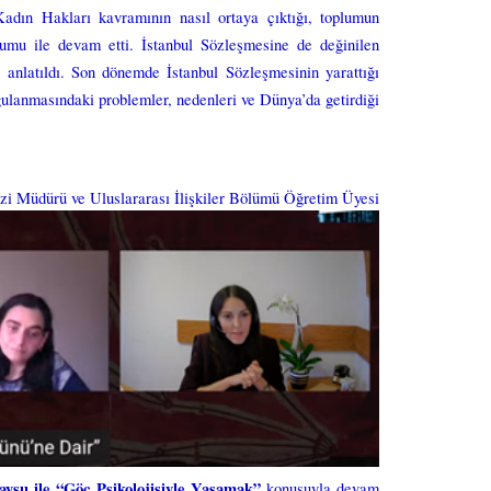
adın Hakları kavramının nasıl ortaya çıktığı, toplumun
numu ile devam etti. İstanbul Sözleşmesine de değinilen
 anlatıldı. Son dönemde İstanbul Sözleşmesinin yarattığı
ulanmasındaki problemler, nedenleri ve Dünya’da getirdiği
zi Müdürü ve Uluslararası İlişkiler Bölümü Öğretim Üyesi
aysu ile “Göç Psikolojisiyle Yaşam
ak”
konusuyla devam