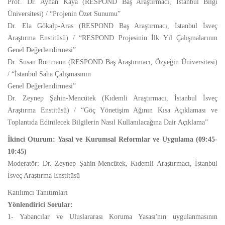
Prof. Dr. Ayhan Kaya (RESPOND Baş Araştırmacı, İstanbul Bilgi
Üniversitesi) / “Projenin Özet Sunumu”
Dr. Ela Gökalp-Aras (RESPOND Baş Araştırmacı, İstanbul İsveç
Araştırma Enstitüsü) / “RESPOND Projesinin İlk Yıl Çalışmalarının
Genel Değerlendirmesi”
Dr. Susan Rottmann (RESPOND Baş Araştırmacı, Özyeğin Üniversitesi)
/ “İstanbul Saha Çalışmasının
Genel Değerlendirmesi”
Dr. Zeynep Şahin-Mencütek (Kıdemli Araştırmacı, İstanbul İsveç
Araştırma Enstitüsü) / “Göç Yönetişim Ağının Kısa Açıklaması ve
Toplantıda Edinilecek Bilgilerin Nasıl Kullanılacağına Dair Açıklama”
İkinci Oturum: Yasal ve Kurumsal Reformlar ve Uygulama (09:45-
10:45)
Moderatör: Dr. Zeynep Şahin-Mencütek, Kıdemli Araştırmacı, İstanbul
İsveç Araştırma Enstitüsü
Katılımcı Tanıtımları
Yönlendirici Sorular:
1- Yabancılar ve Uluslararası Koruma Yasası'nın uygulanmasının