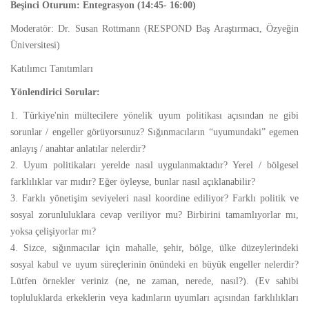
Beşinci Oturum: Entegrasyon (14:45- 16:00)
Moderatör: Dr. Susan Rottmann (RESPOND Baş Araştırmacı, Özyeğin
Üniversitesi)
Katılımcı Tanıtımları
Yönlendirici Sorular:
1. Türkiye'nin mültecilere yönelik uyum politikası açısından ne gibi
sorunlar / engeller görüyorsunuz? Sığınmacıların “uyumundaki” egemen
anlayış / anahtar anlatılar nelerdir?
2. Uyum politikaları yerelde nasıl uygulanmaktadır? Yerel / bölgesel
farklılıklar var mıdır? Eğer öyleyse, bunlar nasıl açıklanabilir?
3. Farklı yönetişim seviyeleri nasıl koordine ediliyor? Farklı politik ve
sosyal zorunluluklara cevap veriliyor mu? Birbirini tamamlıyorlar mı,
yoksa çelişiyorlar mı?
4. Sizce, sığınmacılar için mahalle, şehir, bölge, ülke düzeylerindeki
sosyal kabul ve uyum süreçlerinin önündeki en büyük engeller nelerdir?
Lütfen örnekler veriniz (ne, ne zaman, nerede, nasıl?). (Ev sahibi
topluluklarda erkeklerin veya kadınların uyumları açısından farklılıkları