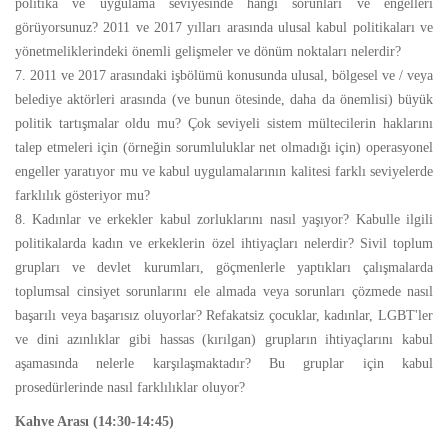
politika ve uygulama seviyesinde hangi sorunları ve engelleri
görüyorsunuz? 2011 ve 2017 yılları arasında ulusal kabul politikaları ve
yönetmeliklerindeki önemli gelişmeler ve dönüm noktaları nelerdir?
7. 2011 ve 2017 arasındaki işbölümü konusunda ulusal, bölgesel ve / veya
belediye aktörleri arasında (ve bunun ötesinde, daha da önemlisi) büyük
politik tartışmalar oldu mu? Çok seviyeli sistem mültecilerin haklarını
talep etmeleri için (örneğin sorumluluklar net olmadığı için) operasyonel
engeller yaratıyor mu ve kabul uygulamalarının kalitesi farklı seviyelerde
farklılık gösteriyor mu?
8. Kadınlar ve erkekler kabul zorluklarını nasıl yaşıyor? Kabulle ilgili
politikalarda kadın ve erkeklerin özel ihtiyaçları nelerdir? Sivil toplum
grupları ve devlet kurumları, göçmenlerle yaptıkları çalışmalarda
toplumsal cinsiyet sorunlarını ele almada veya sorunları çözmede nasıl
başarılı veya başarısız oluyorlar? Refakatsiz çocuklar, kadınlar, LGBT'ler
ve dini azınlıklar gibi hassas (kırılgan) grupların ihtiyaçlarını kabul
aşamasında nelerle karşılaşmaktadır? Bu gruplar için kabul
prosedürlerinde nasıl farklılıklar oluyor?
Kahve Arası (14:30-14:45)