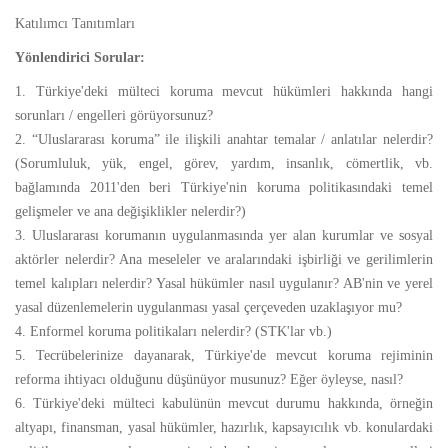
Katılımcı Tanıtımları
Yönlendirici Sorular:
1. Türkiye'deki mülteci koruma mevcut hükümleri hakkında hangi
sorunları / engelleri görüyorsunuz?
2. “Uluslararası koruma” ile ilişkili anahtar temalar / anlatılar nelerdir?
(Sorumluluk, yük, engel, görev, yardım, insanlık, cömertlik, vb.
bağlamında 2011'den beri Türkiye'nin koruma politikasındaki temel
gelişmeler ve ana değişiklikler nelerdir?)
3. Uluslararası korumanın uygulanmasında yer alan kurumlar ve sosyal
aktörler nelerdir? Ana meseleler ve aralarındaki işbirliği ve gerilimlerin
temel kalıpları nelerdir? Yasal hükümler nasıl uygulanır? AB'nin ve yerel
yasal düzenlemelerin uygulanması yasal çerçeveden uzaklaşıyor mu?
4. Enformel koruma politikaları nelerdir? (STK'lar vb.)
5. Tecrübelerinize dayanarak, Türkiye'de mevcut koruma rejiminin
reforma ihtiyacı olduğunu düşünüyor musunuz? Eğer öyleyse, nasıl?
6. Türkiye'deki mülteci kabulünün mevcut durumu hakkında, örneğin
altyapı, finansman, yasal hükümler, hazırlık, kapsayıcılık vb. konulardaki