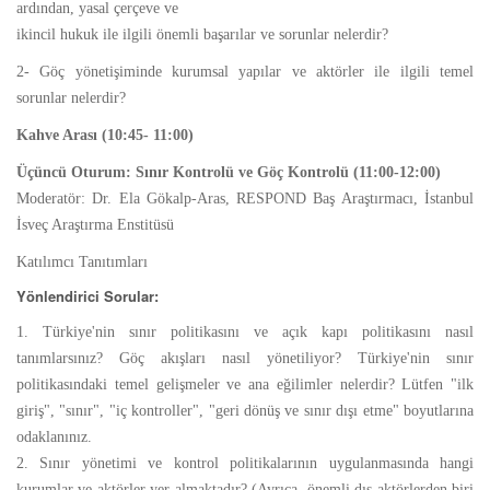
ardından, yasal çerçeve ve
ikincil hukuk ile ilgili önemli başarılar ve sorunlar nelerdir?
2- Göç yönetişiminde kurumsal yapılar ve aktörler ile ilgili temel
sorunlar nelerdir?
Kahve Arası (10:45- 11:00)
Üçüncü Oturum: Sınır Kontrolü ve Göç Kontrolü (11:00-12:00)
Moderatör: Dr. Ela Gökalp-Aras, RESPOND Baş Araştırmacı, İstanbul
İsveç Araştırma Enstitüsü
Katılımcı Tanıtımları
Yönlendirici Sorular:
1. Türkiye'nin sınır politikasını ve açık kapı politikasını nasıl
tanımlarsınız? Göç akışları nasıl yönetiliyor? Türkiye'nin sınır
politikasındaki temel gelişmeler ve ana eğilimler nelerdir? Lütfen "ilk
giriş", "sınır", "iç kontroller", "geri dönüş ve sınır dışı etme" boyutlarına
odaklanınız.
2. Sınır yönetimi ve kontrol politikalarının uygulanmasında hangi
kurumlar ve aktörler yer almaktadır? (Ayrıca, önemli dış aktörlerden biri